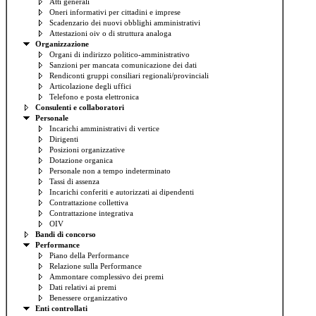
Atti generali
Oneri informativi per cittadini e imprese
Scadenzario dei nuovi obblighi amministrativi
Attestazioni oiv o di struttura analoga
Organizzazione
Organi di indirizzo politico-amministrativo
Sanzioni per mancata comunicazione dei dati
Rendiconti gruppi consiliari regionali/provinciali
Articolazione degli uffici
Telefono e posta elettronica
Consulenti e collaboratori
Personale
Incarichi amministrativi di vertice
Dirigenti
Posizioni organizzative
Dotazione organica
Personale non a tempo indeterminato
Tassi di assenza
Incarichi conferiti e autorizzati ai dipendenti
Contrattazione collettiva
Contrattazione integrativa
OIV
Bandi di concorso
Performance
Piano della Performance
Relazione sulla Performance
Ammontare complessivo dei premi
Dati relativi ai premi
Benessere organizzativo
Enti controllati